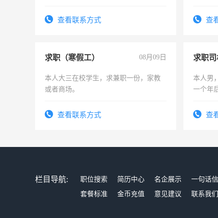
勿扰
可为个
频，培
查看联系方式
查
音！你
成为拍
求职（寒假工）
08月09日
求职司
本人大三在校学生，求兼职一份，家教
本人男，
或者商场。
一个年
加班。
查看联系方式
查
栏目导航:
职位搜索
简历中心
名企展示
一句话
套餐标准
金币充值
意见建议
联系我