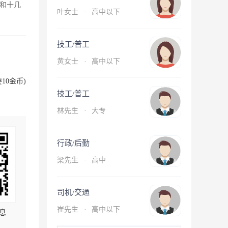
和十几
叶女士
·
高中以下
技工/普工
黄女士
·
高中以下
10金币)
技工/普工
林先生
·
大专
行政/后勤
梁先生
·
高中
司机/交通
崔先生
·
高中以下
息