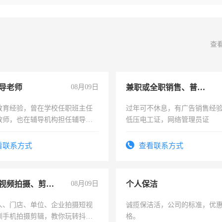
查
导老师
08月09日
兼职或全职销售、普工、维修
教育经验，曾在学校任职班主任
过年可不休息，有广告销售经
教师，也在辅导机构担任辅导教
低压电工证，网络管理员证
周一至周五辅导老师的工作
看联系方式
查看联系方式
手机短视频拍摄、剪辑、抖音快手
08月09日
个人保洁
人、门店、单位、企业拍摄短视
诚揽保洁活，公司的标准，优
训手机拍摄剪辑，教你玩转抖音
格。