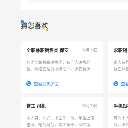
猜您喜欢
全职兼职销售类 保安
08月09日
求职辅
各类全职兼职销售类，有广告销售经
本人有
验，网络管理员中级证书，保安类保安
及任课
队长，形象岗或幼儿园保安，维修水电
师，求
有高低压电工证和十几年工作经验
查看联系方式
查
普工 司机
08月09日
本人男，30岁，求工作一份，年后上班
可为个
也可，吃苦耐劳，踏实肯干，保险销售
频，培