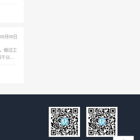
08月08日
)，做过工
四千以
保险勿扰