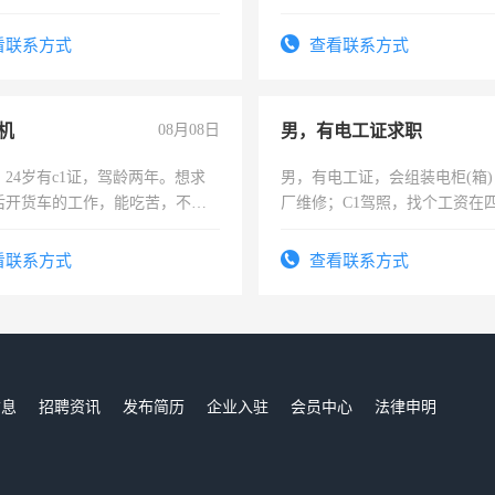
人、门店、单位、企业拍摄短视
训手机拍摄剪辑，教你玩转抖
看联系方式
查看联系方式
也可以成为拍摄达人！你也可以
摄达人！
机
08月08日
男，有电工证求职
24岁有c1证，驾龄两年。想求
男，有电工证，会组装电柜(箱
后开货车的工作，能吃苦，不怕
厂维修；C1驾照，找个工资在
上，枣强县以外需要有住宿，
电话
看联系方式
查看联系方式
信息
招聘资讯
发布简历
企业入驻
会员中心
法律申明
们